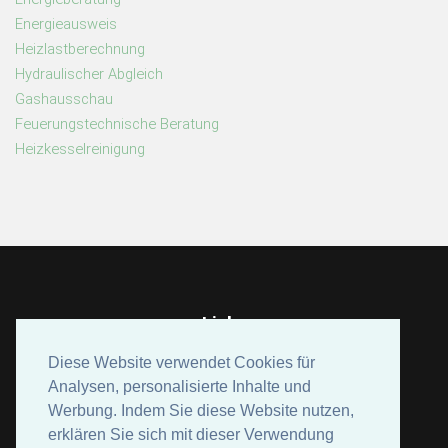
Energieausweis
Heizlastberechnung
Hydraulischer Abgleich
Gashausschau
Feuerungstechnische Beratung
Heizkesselreinigung
Links
Bundesverband der Schornsteinfeger
Diese Website verwendet Cookies für
Diese Website verwendet Cookies für
Dena (Deutsche Energie Agentur)
Analysen, personalisierte Inhalte und
Analysen, personalisierte Inhalte und
Werbung. Indem Sie diese Website nutzen,
Werbung. Indem Sie diese Website nutzen,
erklären Sie sich mit dieser Verwendung
erklären Sie sich mit dieser Verwendung